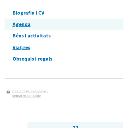
Biografia i CV
Agenda
Béns i activitats
Viatges
Obsequis i regals
Descarrega les dades en
format reutilitzable
23