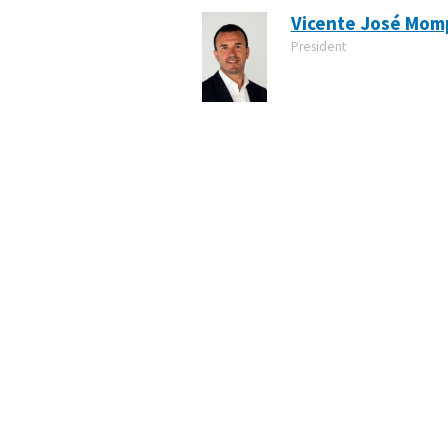
Vicente José Mom
President