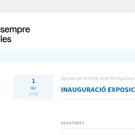
Agenda de Vicente José Mompó Ale
1
INAUGURACIÓ EXPOSICI
Abr
17:30
ASSISTENTS