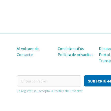
Al voltant de
Condicions d'ús
Diputac
Contacte
Política de privacitat
Portal
Transp
El
teu
correu-
En registrar-se, accepta la Política de Privacitat
e