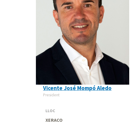
Vicente José Mompó Aledo
President
LLOC
XERACO