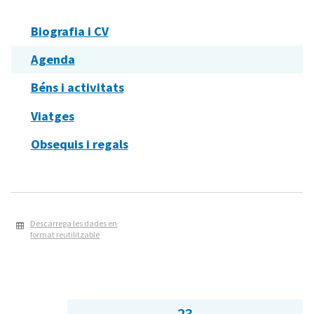
Biografia i CV
Agenda
Béns i activitats
Viatges
Obsequis i regals
Descarrega les dades en
format reutilitzable
23