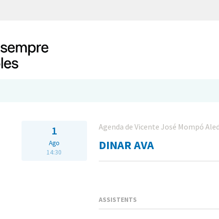
Agenda de Vicente José Mompó Ale
1
DINAR AVA
Ago
14:30
ASSISTENTS