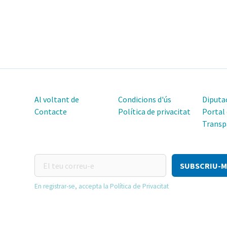
Al voltant de
Condicions d'ús
Diputac
Contacte
Política de privacitat
Portal
Transp
El
teu
correu-
En registrar-se, accepta la Política de Privacitat
e