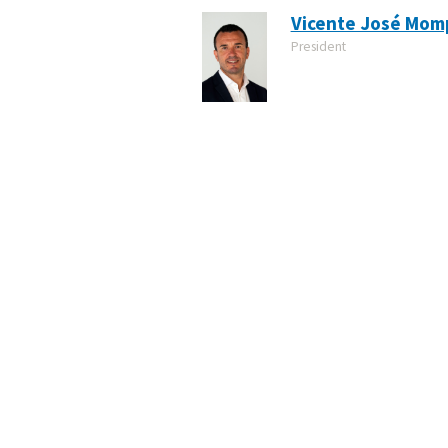
Vicente José Mom
President