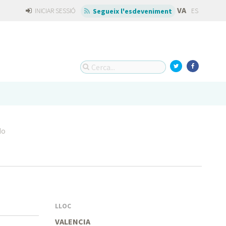
VA
INICIAR SESSIÓ
ES
Segueix l'esdeveniment
do
LLOC
VALENCIA