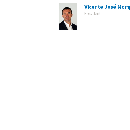
Vicente José Mom
President