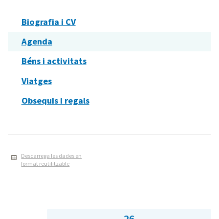
Biografia i CV
Agenda
Béns i activitats
Viatges
Obsequis i regals
Descarrega les dades en
format reutilitzable
26