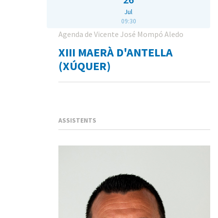
Jul
09:30
Agenda de Vicente José Mompó Aledo
XIII MAERÀ D'ANTELLA
(XÚQUER)
ASSISTENTS