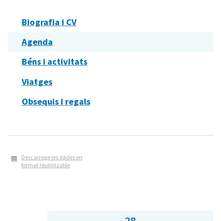
Biografia i CV
Agenda
Béns i activitats
Viatges
Obsequis i regals
Descarrega les dades en
format reutilitzable
28