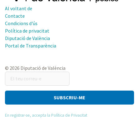
Al voltant de
Contacte
Condicions d'ús
Política de privacitat
Diputació de València
Portal de Transparència
© 2026 Diputació de València
El
teu
correu-
e
En registrar-se, accepta la Política de Privacitat