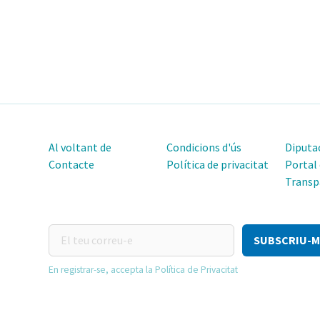
Al voltant de
Condicions d'ús
Diputac
Contacte
Política de privacitat
Portal
Transp
El
teu
correu-
En registrar-se, accepta la Política de Privacitat
e