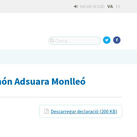
VA
INICIAR SESSIÓ
ES
amón Adsuara Monlleó
Descarregar declaració (200 KB)