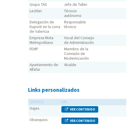
Grupo TAS
Jefe de Taller
Lechler
Técncio
autónomo
Delegación de
Responsable
Dupont en la zona
técnico
de Valencia
Empresa Mixta
Vocal del Consejo
Metropolitana
de Administración
FEMP
Miembro de la
Comisión de
Modernización
Ayuntamiento de
Alcalde
Alfafar
Links personalizados
SERVICIO
URL
Viajes
VER CONTENIDO
Obsequios
VER CONTENIDO