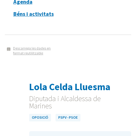
Agenda
Béns i activitats
Descarrega les dades en
format reutilitzable
Lola Celda Lluesma
Diputada i Alcaldessa de
Marines
OPOSICIÓ
PSPV - PSOE