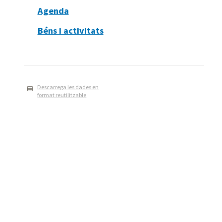
Agenda
Béns i activitats
Descarrega les dades en
format reutilitzable