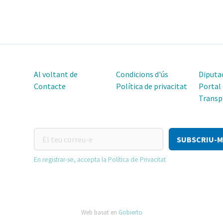
Al voltant de
Condicions d'ús
Diputac
Contacte
Política de privacitat
Portal
Transp
El
teu
correu-
En registrar-se, accepta la Política de Privacitat
e
Web basat en
Gobierto