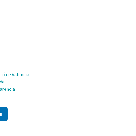
ió de València
 de
arència