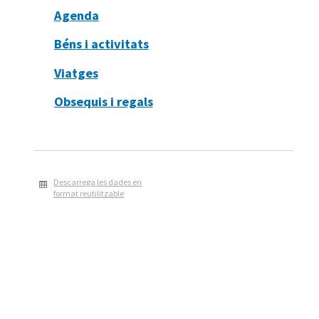
Agenda
Béns i activitats
Viatges
Obsequis i regals
Descarrega les dades en
format reutilitzable