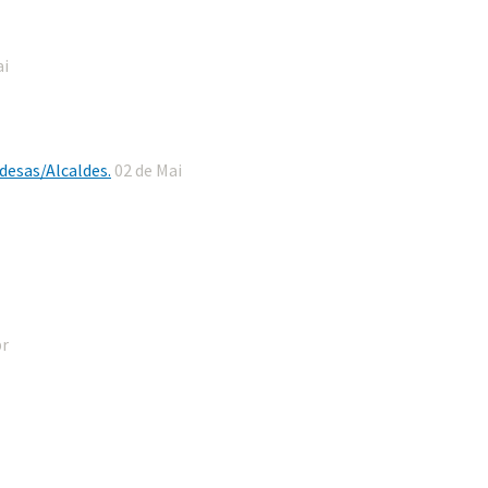
ai
desas/Alcaldes.
02 de Mai
br