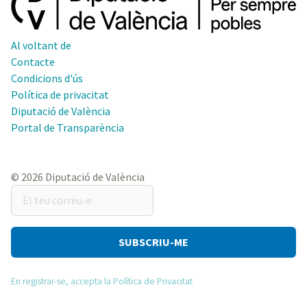
Al voltant de
Contacte
Condicions d'ús
Política de privacitat
Diputació de València
Portal de Transparència
© 2026 Diputació de València
El
teu
correu-
e
En registrar-se, accepta la Política de Privacitat