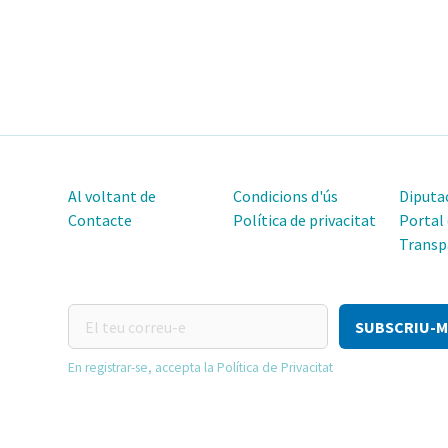
Al voltant de
Condicions d'ús
Diputac
Contacte
Política de privacitat
Portal
Transp
El
teu
correu-
En registrar-se, accepta la Política de Privacitat
e