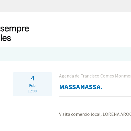
Agenda de Francisco Comes Monme
4
MASSANASSA.
Feb
12:00
Visita comercio local, LORENA ARO