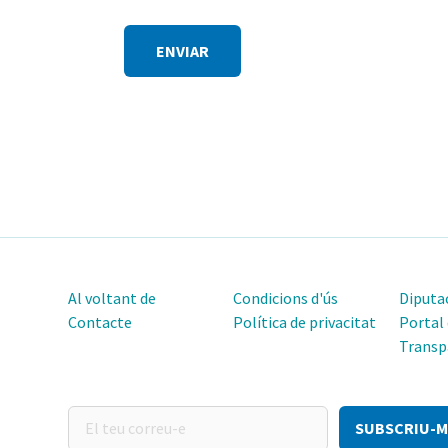
Si
ets
humà,
per
favor,
ignora
aquest
camp.
Al voltant de
Condicions d'ús
Diputac
Contacte
Política de privacitat
Portal
Transp
El
teu