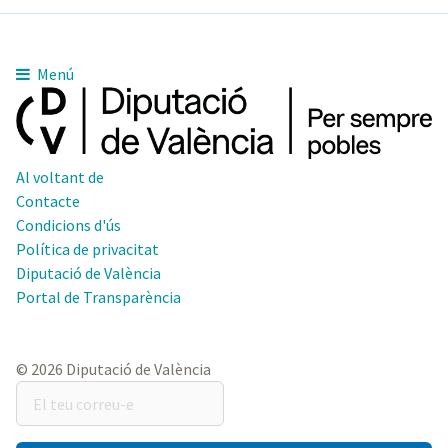
Menú
Al voltant de
Contacte
Condicions d'ús
Política de privacitat
Diputació de València
Portal de Transparència
© 2026 Diputació de València
El
teu
correu-