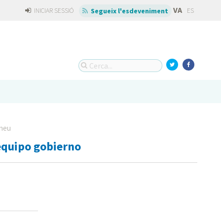
VA
INICIAR SESSIÓ
ES
Segueix l'esdeveniment
neu
quipo gobierno