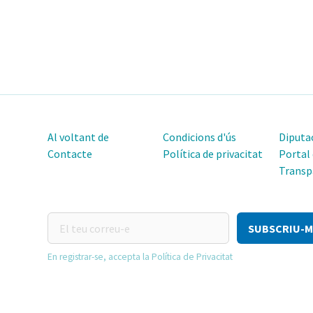
Al voltant de
Condicions d'ús
Diputac
Contacte
Política de privacitat
Portal
Transp
El
teu
correu-
En registrar-se, accepta la Política de Privacitat
e