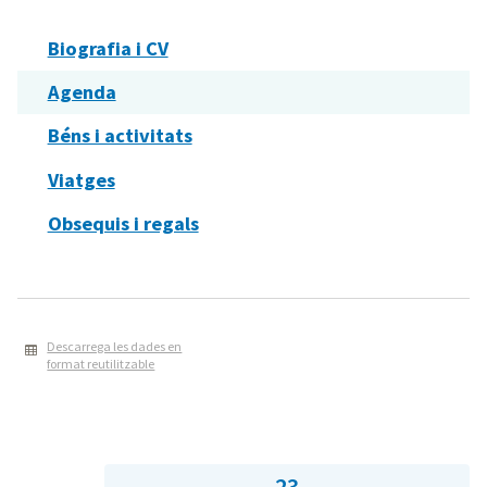
Biografia i CV
Agenda
Béns i activitats
Viatges
Obsequis i regals
Descarrega les dades en
format reutilitzable
23