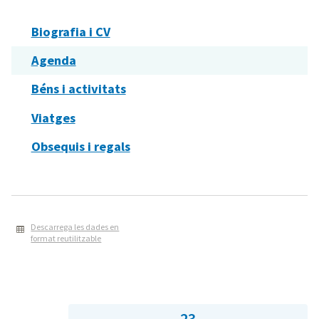
Biografia i CV
Agenda
Béns i activitats
Viatges
Obsequis i regals
Descarrega les dades en
format reutilitzable
23