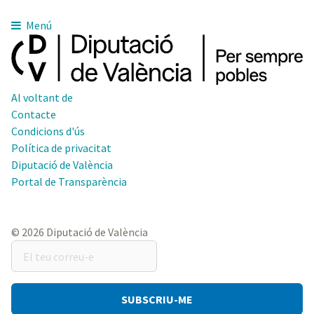
Menú
Al voltant de
Contacte
Condicions d'ús
Política de privacitat
Diputació de València
Portal de Transparència
© 2026 Diputació de València
El
teu
correu-
e