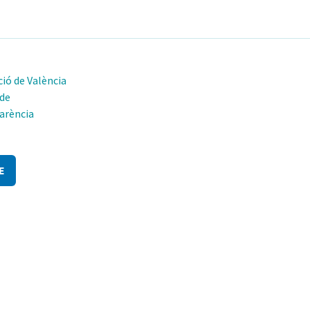
ió de València
 de
arència