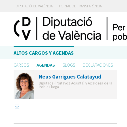
·
DIPUTACIÓ DE VALÈNCIA
PORTAL DE TRANSPARÈNCIA
ALTOS CARGOS Y AGENDAS
CARGOS
AGENDAS
BLOGS
DECLARACIONES
Neus Garrigues Calatayud
Diputada (Portavoz Adjunta) y Alcaldesa de la
Pobla Llarga