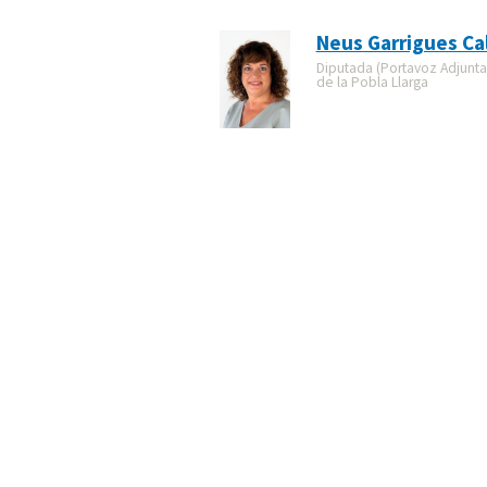
Neus Garrigues Ca
Diputada (Portavoz Adjunta)
de la Pobla Llarga