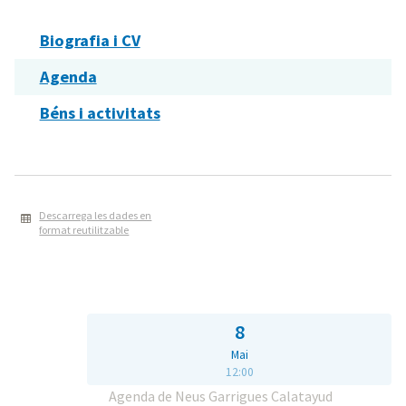
Biografia i CV
Agenda
Béns i activitats
Descarrega les dades en
format reutilitzable
8
Mai
12:00
Agenda de Neus Garrigues Calatayud