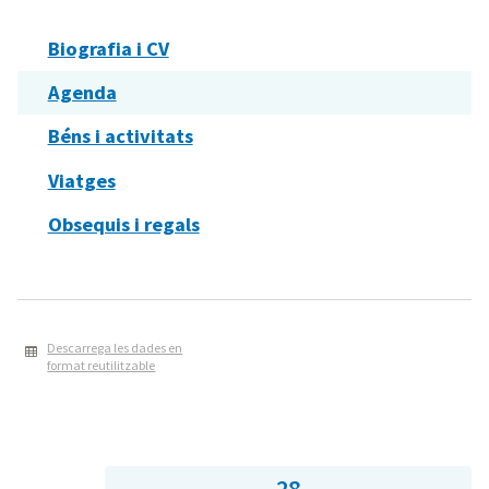
Biografia i CV
Agenda
Béns i activitats
Viatges
Obsequis i regals
Descarrega les dades en
format reutilitzable
28