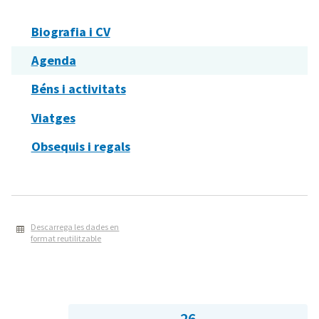
Biografia i CV
Agenda
Béns i activitats
Viatges
Obsequis i regals
Descarrega les dades en
format reutilitzable
26