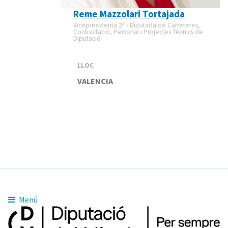
Reme Mazzolari Tortajada
Vicepresidenta 2ª - Diputada de Carreteres,
Contractació, Personal i Projectes Tècnics de
Diputació
LLOC
VALENCIA
Menú