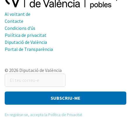
Al voltant de
Contacte
Condicions d'ús
Política de privacitat
Diputació de València
Portal de Transparència
© 2026 Diputació de València
El
teu
correu-
e
En registrar-se, accepta la Política de Privacitat