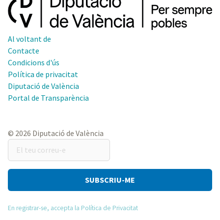
Al voltant de
Contacte
Condicions d'ús
Política de privacitat
Diputació de València
Portal de Transparència
© 2026 Diputació de València
El
teu
correu-
e
En registrar-se, accepta la Política de Privacitat