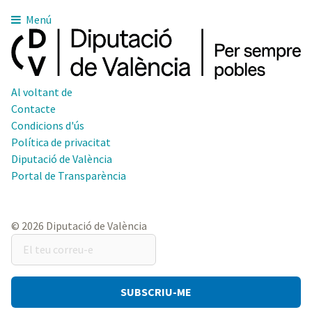
Menú
Al voltant de
Contacte
Condicions d'ús
Política de privacitat
Diputació de València
Portal de Transparència
© 2026 Diputació de València
El
teu
correu-
e