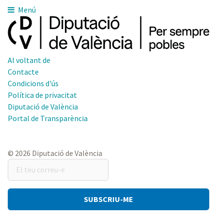
Menú
Al voltant de
Contacte
Condicions d'ús
Política de privacitat
Diputació de València
Portal de Transparència
© 2026 Diputació de València
El
teu
correu-
e