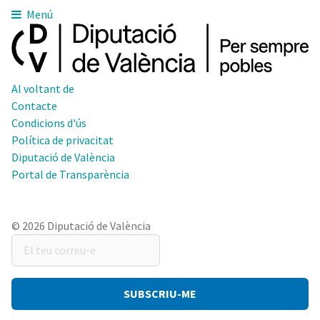
Menú
Al voltant de
Contacte
Condicions d'ús
Política de privacitat
Diputació de València
Portal de Transparència
© 2026 Diputació de València
El
teu
correu-
e