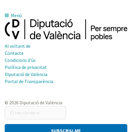
Menú
Al voltant de
Contacte
Condicions d'ús
Política de privacitat
Diputació de València
Portal de Transparència
© 2026 Diputació de València
El
teu
correu-
e