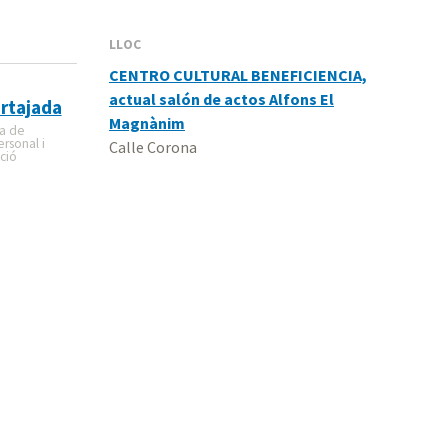
LLOC
CENTRO CULTURAL BENEFICIENCIA,
actual salón de actos Alfons El
rtajada
Magnànim
da de
rsonal i
Calle Corona
ció