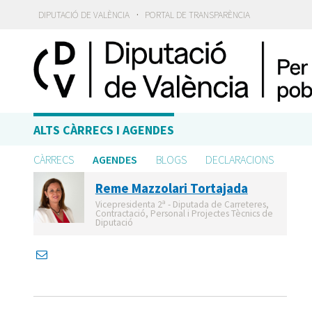
·
DIPUTACIÓ DE VALÈNCIA
PORTAL DE TRANSPARÈNCIA
ALTS CÀRRECS I AGENDES
CÀRRECS
AGENDES
BLOGS
DECLARACIONS
Reme Mazzolari Tortajada
Vicepresidenta 2ª - Diputada de Carreteres,
Contractació, Personal i Projectes Tècnics de
Diputació