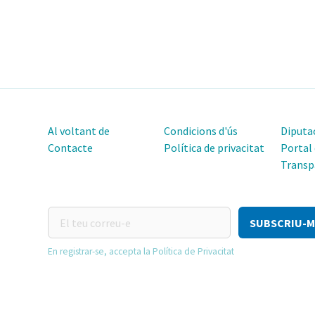
Al voltant de
Condicions d'ús
Diputac
Contacte
Política de privacitat
Portal
Transp
El
teu
correu-
En registrar-se, accepta la Política de Privacitat
e