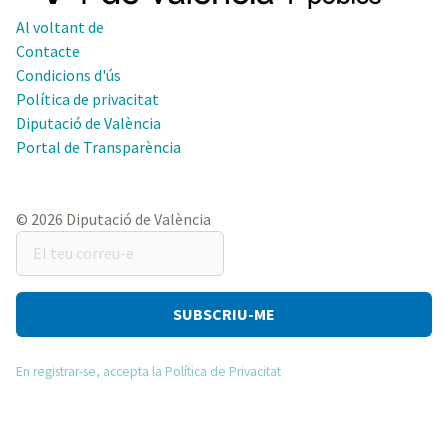
Al voltant de
Contacte
Condicions d'ús
Política de privacitat
Diputació de València
Portal de Transparència
© 2026 Diputació de València
El
teu
correu-
e
En registrar-se, accepta la Política de Privacitat