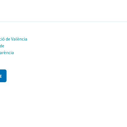
ió de València
 de
arència