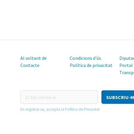
Al voltant de
Condicions d'ús
Diputac
Contacte
Política de privacitat
Portal
Transp
El
teu
correu-
En registrar-se, accepta la Política de Privacitat
e