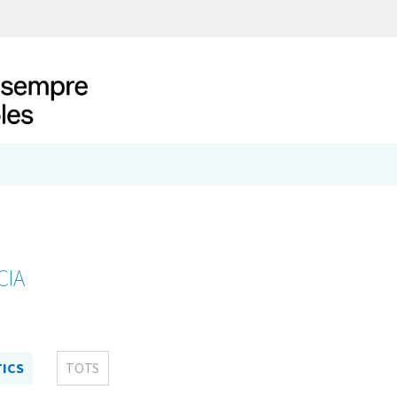
CIA
TICS
TOTS