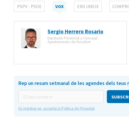
PSPV - PSOE
VOX
ENS UNEIX
COMPR
Sergio Herrero Rosario
Diputado Provincial y Concejal
Ayuntamiento de Rocafort
Rep un resum setmanal de les agendes dels teus 
El
teu
correu-
En registrar-se, accepta la Política de Privacitat
e