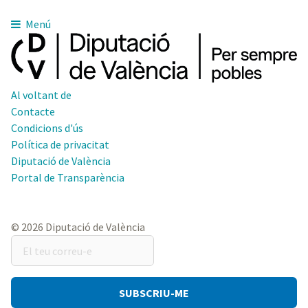
Menú
Al voltant de
Contacte
Condicions d'ús
Política de privacitat
Diputació de València
Portal de Transparència
© 2026 Diputació de València
El
teu
correu-
e