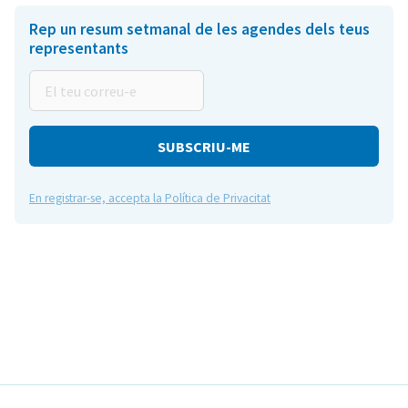
Rep un resum setmanal de les agendes dels teus
representants
El
teu
correu-
e
En registrar-se, accepta la Política de Privacitat