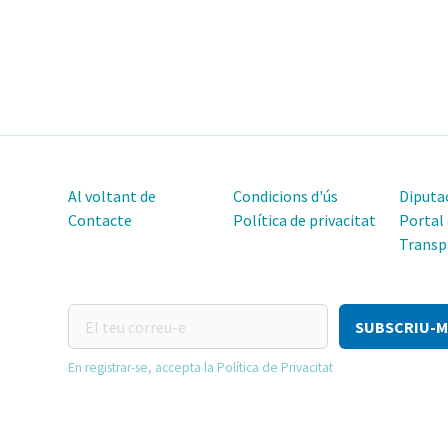
Al voltant de
Condicions d'ús
Diputac
Contacte
Política de privacitat
Portal
Transp
El
teu
correu-
En registrar-se, accepta la Política de Privacitat
e