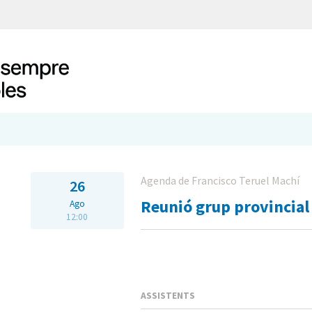
Agenda de Francisco Teruel Machí
26
Reunió grup provincial
Ago
12:00
ASSISTENTS