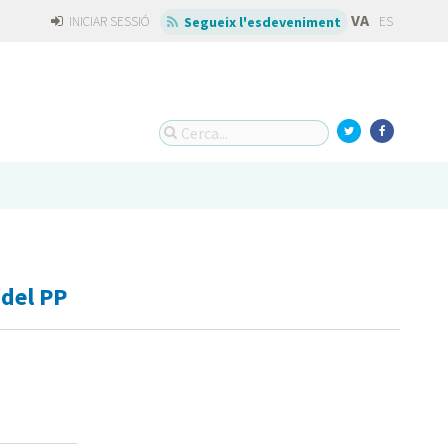
VA
INICIAR SESSIÓ
ES
Segueix l'esdeveniment
 del PP