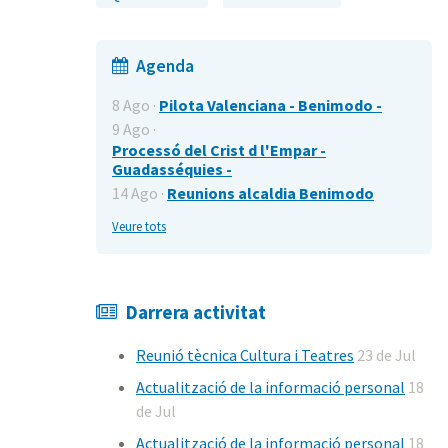
Agenda
8 Ago ·
Pilota Valenciana - Benimodo -
9 Ago ·
Processó del Crist d l'Empar -
Guadasséquies -
14 Ago ·
Reunions alcaldia Benimodo
Veure tots
Darrera activitat
Reunió tècnica Cultura i Teatres
23 de Jul
Actualització de la informació personal
18
de Jul
Actualització de la informació personal
18