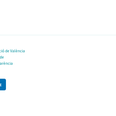
ió de València
 de
arència