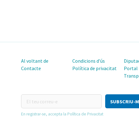
Al voltant de
Condicions d'ús
Diputac
Contacte
Política de privacitat
Portal
Transp
El
teu
correu-
En registrar-se, accepta la Política de Privacitat
e