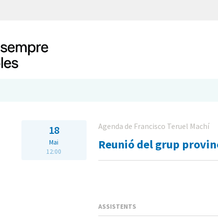
Agenda de Francisco Teruel Machí
18
Reunió del grup provin
Mai
12:00
ASSISTENTS