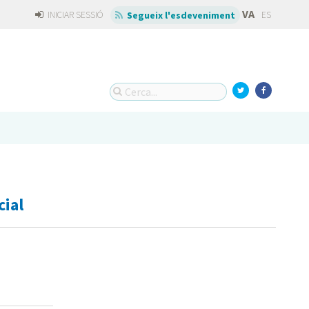
VA
INICIAR SESSIÓ
ES
Segueix l'esdeveniment
cial