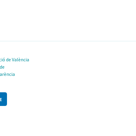
ió de València
 de
arència