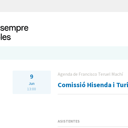
Agenda de Francisco Teruel Machí
9
Comissió Hisenda i Tu
Jun
13:00
ASISTENTES