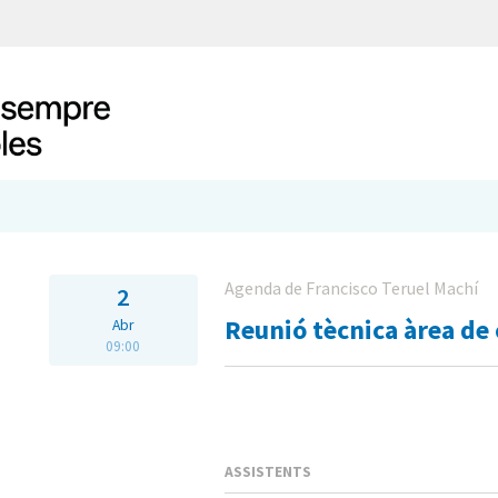
Agenda de Francisco Teruel Machí
2
Reunió tècnica àrea de 
Abr
09:00
ASSISTENTS