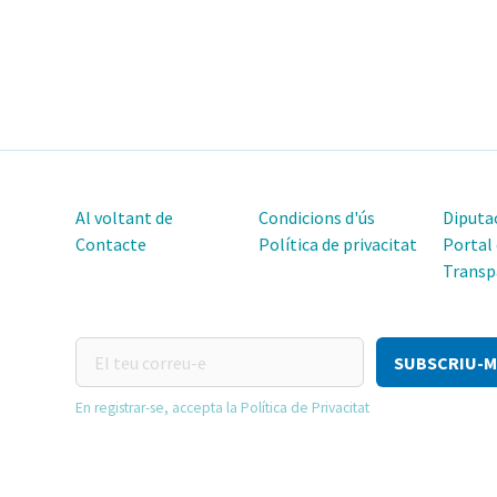
Al voltant de
Condicions d'ús
Diputac
Contacte
Política de privacitat
Portal
Transp
El
teu
correu-
En registrar-se, accepta la Política de Privacitat
e