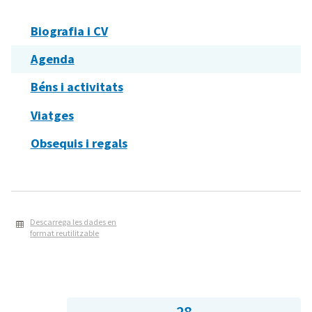
Biografia i CV
Agenda
Béns i activitats
Viatges
Obsequis i regals
Descarrega les dades en
format reutilitzable
28