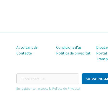
Al voltant de
Condicions d'ús
Diputac
Contacte
Política de privacitat
Portal
Transp
El
teu
correu-
En registrar-se, accepta la Política de Privacitat
e