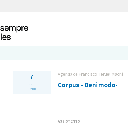
Agenda de Francisco Teruel Machí
7
Corpus - Benimodo-
Jun
12:00
ASSISTENTS