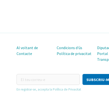
Al voltant de
Condicions d'ús
Diputac
Contacte
Política de privacitat
Portal
Transp
El
teu
correu-
En registrar-se, accepta la Política de Privacitat
e