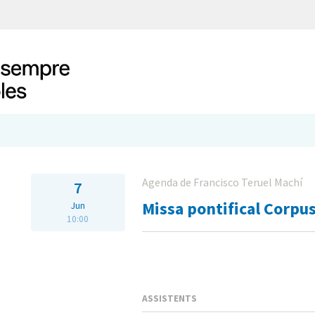
Agenda de Francisco Teruel Machí
7
Missa pontifical Corpus
Jun
10:00
ASSISTENTS