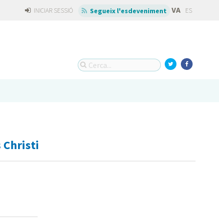
VA
INICIAR SESSIÓ
ES
Segueix l'esdeveniment
 Christi