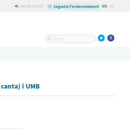
VA
INICIAR SESSIÓ
ES
Segueix l'esdeveniment
 canta) i UMB