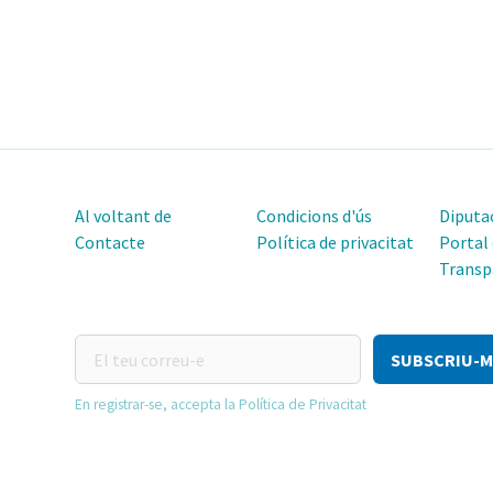
Al voltant de
Condicions d'ús
Diputac
Contacte
Política de privacitat
Portal
Transp
El
teu
correu-
En registrar-se, accepta la Política de Privacitat
e