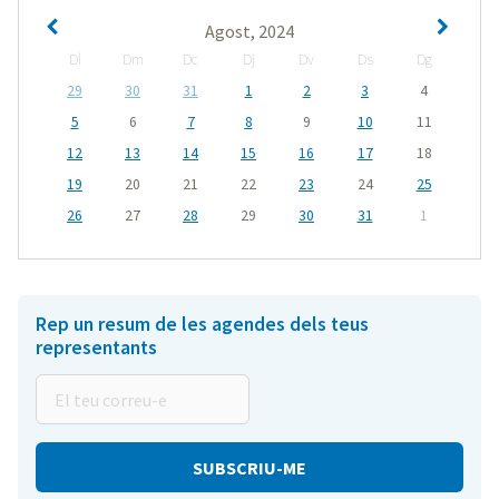
Agost, 2024
Dl
Dm
Dc
Dj
Dv
Ds
Dg
29
30
31
1
2
3
4
5
6
7
8
9
10
11
12
13
14
15
16
17
18
19
20
21
22
23
24
25
26
27
28
29
30
31
1
Rep un resum de les agendes dels teus
representants
El
teu
correu-
e