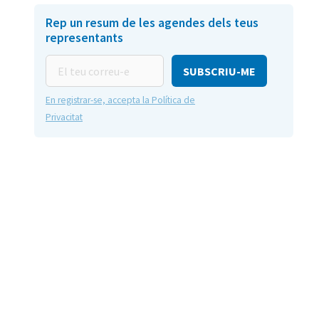
Rep un resum de les agendes dels teus
representants
El
teu
correu-
En registrar-se, accepta la Política de
e
Privacitat