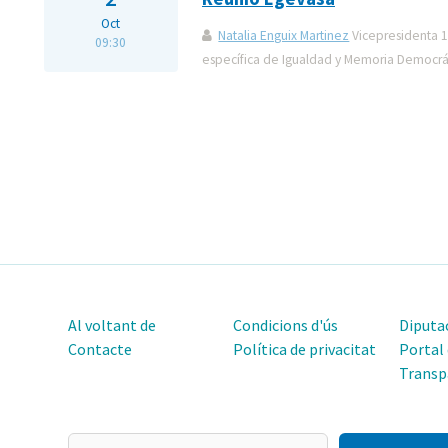
Oct
Natalia Enguix Martinez
Vicepresidenta 1
09:30
específica de Igualdad y Memoria Democrá
Al voltant de
Condicions d'ús
Diputac
Contacte
Política de privacitat
Portal
Transp
El