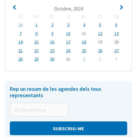
Octubre, 2024
Dl
Dm
Dc
Dj
Dv
Ds
Dg
30
1
2
3
4
5
6
7
8
9
10
11
12
13
14
15
16
17
18
19
20
21
22
23
24
25
26
27
28
29
30
31
1
2
3
Rep un resum de les agendes dels teus
representants
El
teu
correu-
e