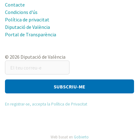
Contacte
Condicions d'ús
Política de privacitat
Diputació de València
Portal de Transparència
© 2026 Diputació de València
El
teu
correu-
e
En registrar-se, accepta la Política de Privacitat
Web basat en
Gobierto